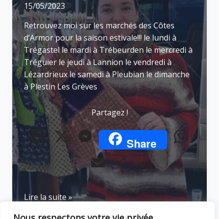
15/05/2023
Retrouvez moi sur les marchés des Côtes
d’Armor pour la saison estivale!!! le lundi à
Trégastel le mardi à Trébeurden le mercredi à
Tréguier le jeudi à Lannion le vendredi à
Lézardrieux le samedi à Pleubian le dimanche
à Plestin Les Grèves
Partagez !
F
X
M
W
Share
a
e
h
E
P
c
s
a
m
a
e
s
t
les
Lire la suite »
a
r
marchés
b
e
s
Nous respectons votre vie privée.