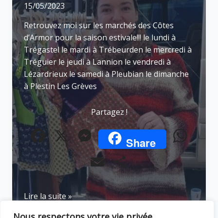
15/05/2023
Retrouvez moi sur les marchés des Côtes
d’Armor pour la saison estivale!!! le lundi à
Trégastel le mardi à Trébeurden le mercredi à
Tréguier le jeudi à Lannion le vendredi à
Lézardrieux le samedi à Pleubian le dimanche
à Plestin Les Grèves
Partagez !
F
X
M
W
Share
a
e
h
E
P
c
s
a
m
a
e
s
t
les
Lire la suite »
a
r
marchés
b
e
s
Nous respectons votre vie privée.