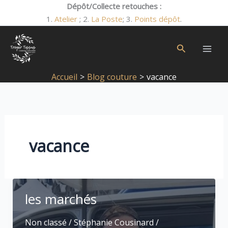
Aller
Dépôt/Collecte retouches :
au
1.
Atelier
; 2.
La Poste
; 3.
Points dépôt
.
contenu
Rechercher
Accueil
Blog couture
vacance
vacance
les marchés
Non classé
/
Stéphanie Cousinard
/