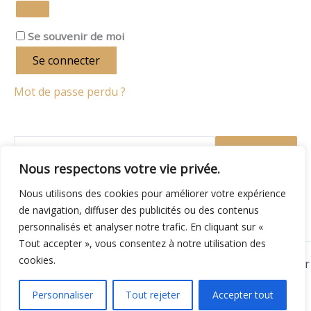
Se souvenir de moi
Se connecter
Mot de passe perdu ?
Recherche
Nous respectons votre vie privée.
Nous utilisons des cookies pour améliorer votre expérience
de navigation, diffuser des publicités ou des contenus
personnalisés et analyser notre trafic. En cliquant sur «
Tout accepter », vous consentez à notre utilisation des
cookies.
Copyright © 2026 Retoucherie et Atelier de couture Trégor
Tissus | Propulsé par
Nemred
Personnaliser
Tout rejeter
Accepter tout