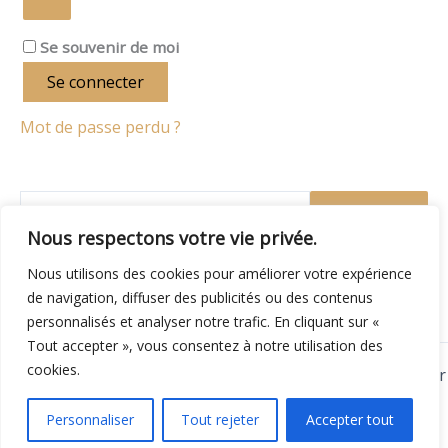
Se souvenir de moi
Se connecter
Mot de passe perdu ?
Recherche
Nous respectons votre vie privée.
Nous utilisons des cookies pour améliorer votre expérience
de navigation, diffuser des publicités ou des contenus
personnalisés et analyser notre trafic. En cliquant sur «
Tout accepter », vous consentez à notre utilisation des
cookies.
Copyright © 2026 Retoucherie et Atelier de couture Trégor
Tissus | Propulsé par
Nemred
Personnaliser
Tout rejeter
Accepter tout