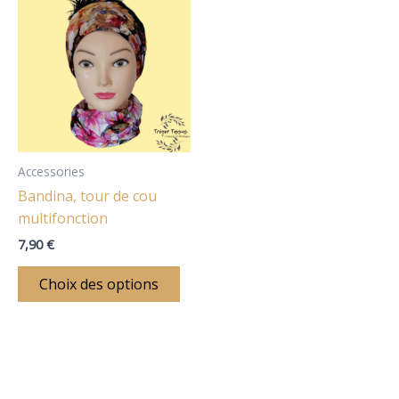
produit
:
a
plusieurs
variations.
Les
options
peuvent
être
Accessories
choisies
Bandina, tour de cou
sur
multifonction
la
7,90
€
page
du
Choix des options
produit