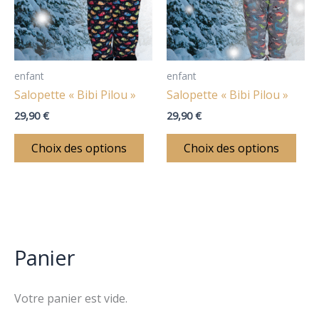
variations.
vari
Les
Les
options
opt
peuvent
peu
être
être
enfant
enfant
choisies
choi
Salopette « Bibi Pilou »
Salopette « Bibi Pilou »
sur
sur
29,90
€
29,90
€
la
la
page
pag
Choix des options
Choix des options
du
du
produit
prod
Panier
Votre panier est vide.