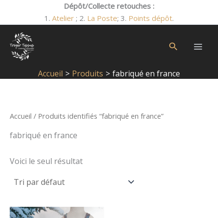
Aller
Dépôt/Collecte retouches :
R
O
O
au
1.
Atelier
; 2.
La Poste
; 3.
Points dépôt
.
b
b
e
contenu
l
l
c
Rechercher
i
i
h
g
g
e
Accueil
Produits
fabriqué en france
a
a
r
t
t
c
o
o
h
Accueil
/ Produits identifiés “fabriqué en france”
i
i
e
fabriqué en france
r
r
p
e
e
Voici le seul résultat
o
u
r
Ce