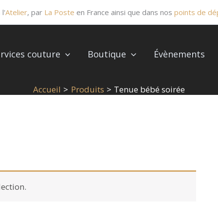
l'
Atelier
, par
La Poste
en France ainsi que dans nos
points de dé
rvices couture
Boutique
Évènements
Accueil
Produits
Tenue bébé soirée
ection.