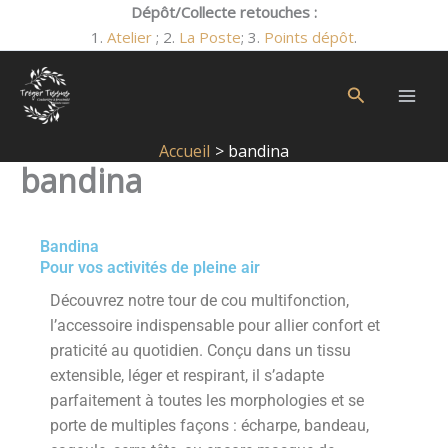
Aller
Dépôt/Collecte retouches :
au
1.
Atelier
; 2.
La Poste
; 3.
Points dépôt
.
contenu
Rechercher
Accueil
bandina
bandina
Bandina
Pour vos activités de pleine air
Découvrez notre tour de cou multifonction,
l’accessoire indispensable pour allier confort et
praticité au quotidien. Conçu dans un tissu
extensible, léger et respirant, il s’adapte
parfaitement à toutes les morphologies et se
porte de multiples façons : écharpe, bandeau,