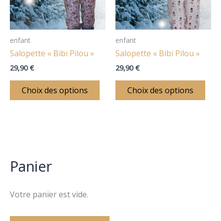
Les
Les
options
opt
peuvent
peu
être
être
enfant
enfant
choisies
choi
Salopette « Bibi Pilou »
Salopette « Bibi Pilou »
sur
sur
29,90
€
29,90
€
la
la
page
pag
Choix des options
Choix des options
du
du
produit
prod
Panier
Votre panier est vide.