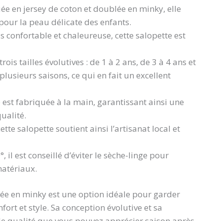
ée en jersey de coton et doublée en minky, elle
pour la peau délicate des enfants.
is confortable et chaleureuse, cette salopette est
trois tailles évolutives : de 1 à 2 ans, de 3 à 4 ans et
 plusieurs saisons, ce qui en fait un excellent
 est fabriquée à la main, garantissant ainsi une
qualité.
tte salopette soutient ainsi l’artisanat local et
 il est conseillé d’éviter le sèche-linge pour
matériaux.
lée en minky est une option idéale pour garder
fort et style. Sa conception évolutive et sa
 de qualité que vous pouvez apprécier saison après