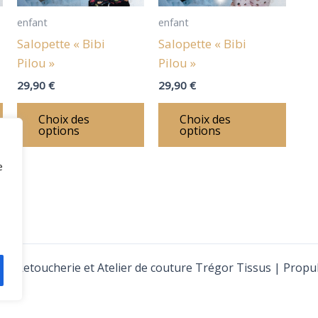
options
options
optio
peuvent
peuvent
peuve
enfant
enfant
être
être
être
Salopette « Bibi
Salopette « Bibi
choisies
choisies
chois
Pilou »
Pilou »
sur
sur
sur
29,90
€
29,90
€
la
la
la
page
page
page
Choix des
Choix des
options
options
du
du
du
produit
produit
produ
e
26 Retoucherie et Atelier de couture Trégor Tissus | Propu