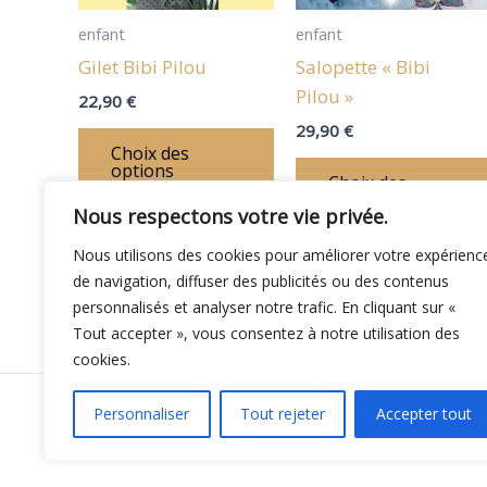
options
peuvent
enfant
enfant
être
Gilet Bibi Pilou
Salopette « Bibi
choisies
Pilou »
22,90
€
sur
29,90
€
la
Choix des
options
page
Choix des
options
du
Nous respectons votre vie privée.
produit
Nous utilisons des cookies pour améliorer votre expérienc
de navigation, diffuser des publicités ou des contenus
personnalisés et analyser notre trafic. En cliquant sur «
Tout accepter », vous consentez à notre utilisation des
cookies.
Copyright © 20
Personnaliser
Tout rejeter
Accepter tout