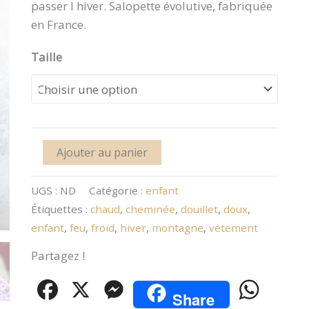
passer l hiver. Salopette évolutive, fabriquée
en France.
Taille
Ajouter au panier
UGS :
ND
Catégorie :
enfant
Étiquettes :
chaud
,
cheminée
,
douillet
,
doux
,
enfant
,
feu
,
froid
,
hiver
,
montagne
,
vetement
Partagez !
Facebook
X
Messenger
WhatsA
Share