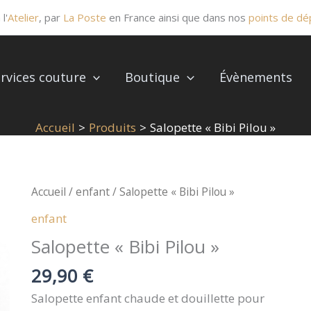
l'
Atelier
, par
La Poste
en France ainsi que dans nos
points de dé
rvices couture
Boutique
Évènements
Accueil
Produits
Salopette « Bibi Pilou »
quantité
Accueil
/
enfant
/ Salopette « Bibi Pilou »
de
enfant
Salopette
Salopette « Bibi Pilou »
"Bibi
Pilou"
29,90
€
Salopette enfant chaude et douillette pour