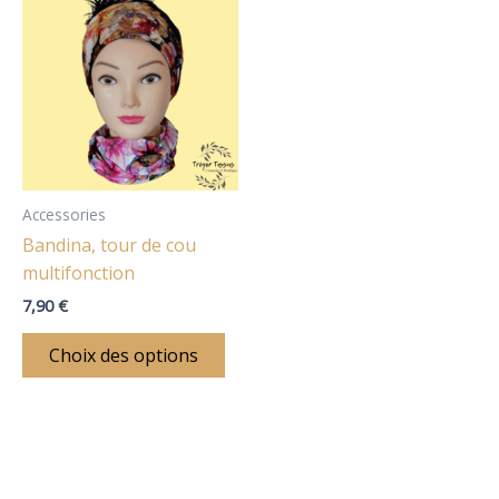
produit
:
a
plusieurs
variations.
Les
options
peuvent
être
Accessories
choisies
Bandina, tour de cou
sur
multifonction
la
7,90
€
page
du
Choix des options
produit