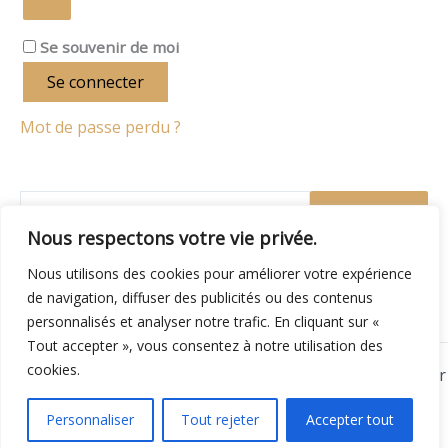
Se souvenir de moi
Se connecter
Mot de passe perdu ?
Recherche
Nous respectons votre vie privée.
Nous utilisons des cookies pour améliorer votre expérience
de navigation, diffuser des publicités ou des contenus
personnalisés et analyser notre trafic. En cliquant sur «
Tout accepter », vous consentez à notre utilisation des
cookies.
Copyright © 2026 Retoucherie et Atelier de couture Trégor
Tissus | Propulsé par
Nemred
Personnaliser
Tout rejeter
Accepter tout