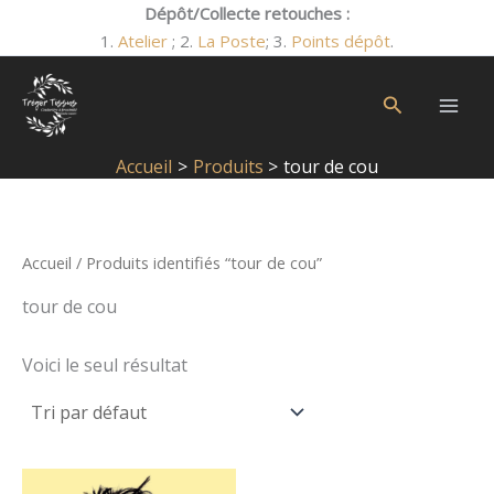
Aller
Dépôt/Collecte retouches :
R
O
O
au
1.
Atelier
; 2.
La Poste
; 3.
Points dépôt
.
b
b
e
contenu
l
l
c
Rechercher
i
i
h
g
g
e
Accueil
Produits
tour de cou
a
a
r
t
t
c
o
o
h
Accueil
/ Produits identifiés “tour de cou”
i
i
e
tour de cou
r
r
p
e
e
Voici le seul résultat
o
u
r
Ce