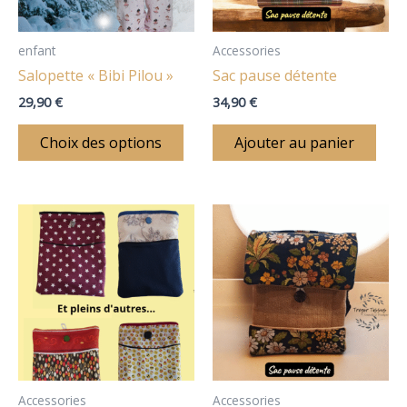
options
peuvent
être
enfant
Accessories
choisies
Salopette « Bibi Pilou »
Sac pause détente
sur
29,90
€
34,90
€
la
page
Choix des options
Ajouter au panier
du
produit
Ce
produit
a
plusieurs
variations.
Les
options
peuvent
être
Accessories
Accessories