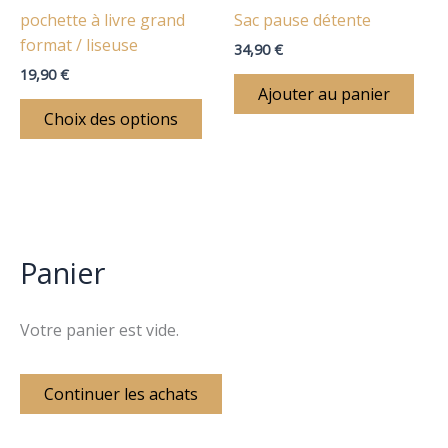
choisies
pochette à livre grand
Sac pause détente
sur
format / liseuse
34,90
€
la
19,90
€
page
Ajouter au panier
du
Choix des options
produit
Panier
Votre panier est vide.
Continuer les achats