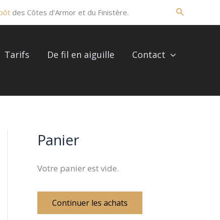
R
O
O
Recherche
pôt
des Côtes d'Armor et du Finistère.
b
b
e
l
l
c
i
i
Tarifs
De fil en aiguille
Contact
h
g
g
e
a
a
r
t
t
c
o
o
h
i
i
Panier
r
r
e
e
e
p
Votre panier est vide.
o
u
Continuer les achats
r