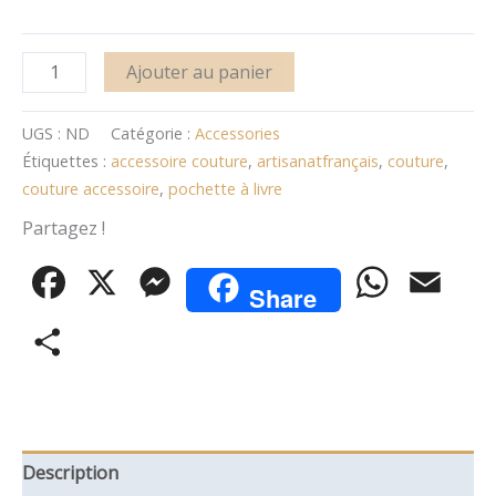
Ajouter au panier
UGS :
ND
Catégorie :
Accessories
Étiquettes :
accessoire couture
,
artisanatfrançais
,
couture
,
couture accessoire
,
pochette à livre
Partagez !
Facebook
X
Messenger
WhatsApp
Email
Share
Partager
Description