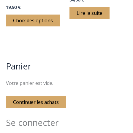
la
19,90
€
page
Lire la suite
du
Choix des options
produit
Panier
Votre panier est vide.
Continuer les achats
Se connecter