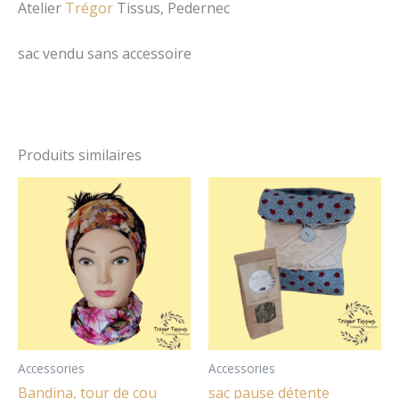
Atelier
Trégor
Tissus, Pedernec
sac vendu sans accessoire
Produits similaires
Ce
produit
a
plusieurs
variations.
Les
options
peuvent
être
Accessories
Accessories
choisies
Bandina, tour de cou
sac pause détente