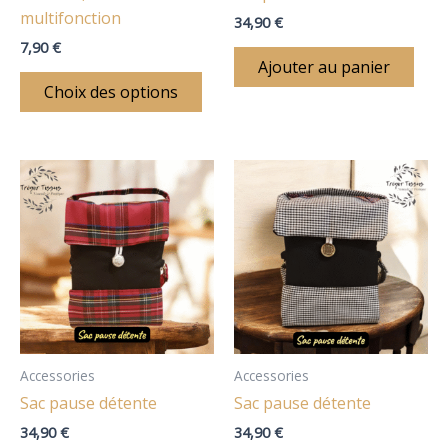
sur
multifonction
34,90
€
la
7,90
€
page
Ajouter au panier
du
Choix des options
produit
Accessories
Accessories
Sac pause détente
Sac pause détente
34,90
€
34,90
€