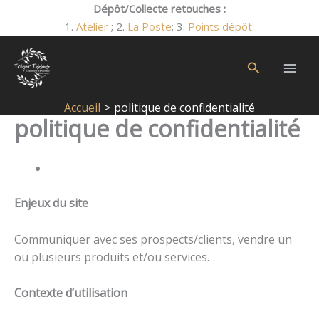
Aller
Dépôt/Collecte retouches :
au
1.
Atelier
; 2.
La Poste
; 3.
Points dépôt
.
contenu
Rechercher
Accueil
politique de confidentialité
politique de confidentialité
Enjeux du site
Communiquer avec ses prospects/clients, vendre un
ou plusieurs produits et/ou services.
Contexte d’utilisation